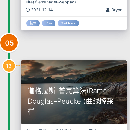
uire('filemanager-webpack
2021-12-14
Bryan
技术
Vue
WebPack
05
13
道格拉斯-普克算法(Ramer–
Douglas–Peucker)曲线降采
样