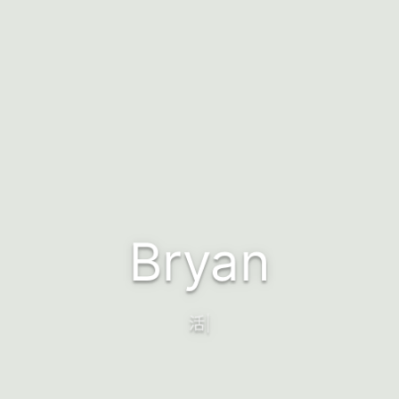
Bryan
To l
|