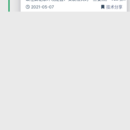
目创建 本次Demo尝试使用Vue3来搭建。 通过Vue-C
2021-05-07
技术分享
LI ^4.5+ 脚手架
技术
Vue
GIS