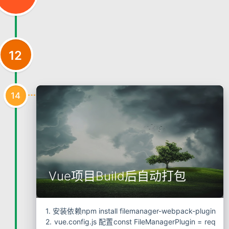
12
14
Vue项目Build后自动打包
1. 安装依赖npm install filemanager-webpack-plugin
2. vue.config.js 配置const FileManagerPlugin = req