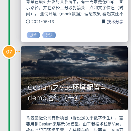
背景在最近开发的某系统中，有一需求是在map上显
示路径，并在路径上分段打箭头、点和文字信息（时
间）。 测试环境（mock数据）理想效果 看起来还不
错是吧然鹅，但由于真实环境点位数据过于密集，导
2021-05-13
技术分享
致显示效果十分魔幻，看起来是这样婶的。（害）
技术
算法
07
Cesium之Vue环境配置与
demo运行（一）
背景最近公司有新项目（据说是关于数字孪生），需
要用到Cesium来展示3d模型。由于我技术栈是Vue，
故在此记录环境配置、安装相关的一些要点。 Vue项