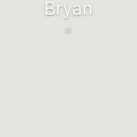
Bryan
T
|