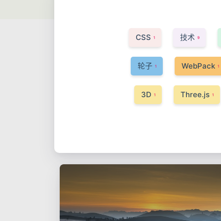
CSS
技术
1
9
轮子
WebPack
1
1
3D
Three.js
1
1