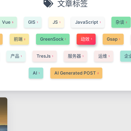
文章标签
Vue
GIS
JS
JavaScript
杂谈
5
1
1
1
2
前端
GreenSock
动效
Gsap
1
2
1
1
产品
TresJs
服务器
运维
企
1
1
1
1
AI
AI Generated POST
1
2